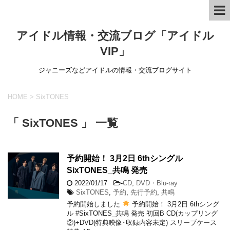
アイドル情報・交流ブログ「アイドル
VIP」
ジャニーズなどアイドルの情報・交流ブログサイト
HOME
>
SixTONES
「 SixTONES 」 一覧
予約開始！ 3月2日 6thシングル
SixTONES_共鳴 発売
2022/01/17
-
CD
,
DVD・Blu-ray
SixTONES
,
予約
,
先行予約
,
共鳴
予約開始しました
予約開始！ 3月2日 6thシング
ル #SixTONES_共鳴 発売 初回B CD(カップリング
②)+DVD(特典映像･収録内容未定) スリーブケース