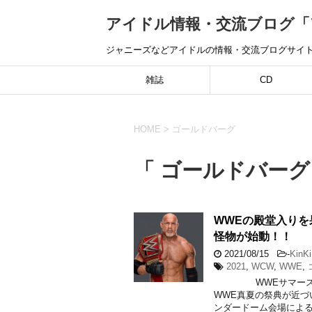
アイドル情報・交流ブログ「ア
ジャニーズなどアイドルの情報・交流ブログサイ
雑誌
CD
HOME
>
ゴールドバーグ
「 ゴールドバーグ
WWEの殿堂入りを
怪物が始動！！
2021/08/15
-
KinKi
2021
,
WCW
,
WWE
,
WWEサマースラム2
WWE真夏の祭典が近づ
ンダードーム会場による