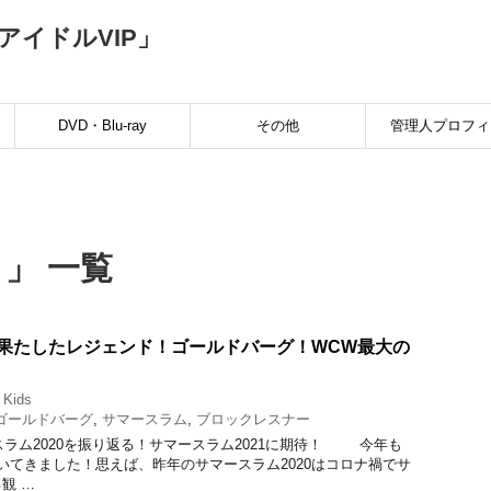
イドルVIP」
ト
DVD・Blu-ray
その他
管理人プロフィ
 」 一覧
果たしたレジェンド！ゴールドバーグ！WCW最大の
 Kids
ゴールドバーグ
,
サマースラム
,
ブロックレスナー
020を振り返る！サマースラム2021に期待！ 今年も
いてきました！思えば、昨年のサマースラム2020はコロナ禍でサ
観 …