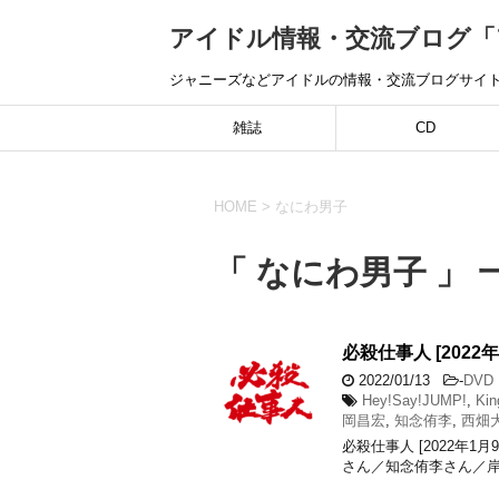
アイドル情報・交流ブログ「ア
ジャニーズなどアイドルの情報・交流ブログサイ
雑誌
CD
HOME
>
なにわ男子
「 なにわ男子 」 
必殺仕事人 [2022年
2022/01/13
-
DVD・
Hey!Say!JUMP!
,
Kin
岡昌宏
,
知念侑李
,
西畑
必殺仕事人 [2022年1月
さん／知念侑李さん／岸