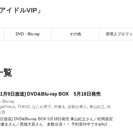
イドルVIP」
ト
DVD・Blu-ray
その他
管理人プロフィ
一覧
1月9日放送] DVD&Blu-ray BOX 5月18日発売
Blu-ray
g&Prince
,
TOKIO
,
なにわ男子
,
岸優太
,
必殺仕事人
,
東山紀之
,
松
大吾
9日放送] DVD&Blu-ray BOX 5月18日発売 東山紀之さん／松岡昌宏
優太さん／西畑大吾さん 多数出演！！ 予約受付中です&#x2 …